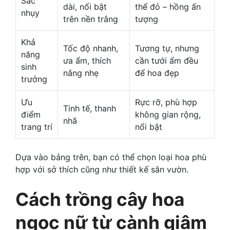
Sắc
dài, nổi bật
thể đỏ – hồng ấn
nhụy
trên nền trắng
tượng
Khả
Tốc độ nhanh,
Tương tự, nhưng
năng
ưa ẩm, thích
cần tưới ẩm đều
sinh
nắng nhẹ
để hoa đẹp
trưởng
Ưu
Rực rỡ, phù hợp
Tinh tế, thanh
điểm
không gian rộng,
nhã
trang trí
nổi bật
Dựa vào bảng trên, bạn có thể chọn loại hoa phù
hợp với sở thích cũng như thiết kế sân vườn.
Cách trồng cây hoa
ngọc nữ từ cành giâm