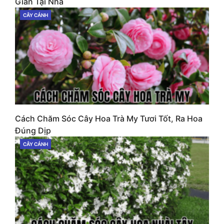
Giản Tại Nhà
CÂY CẢNH
CATEGORIES
Cách Chăm Sóc Cây Hoa Trà My Tươi Tốt, Ra Hoa
Đúng Dịp
CÂY CẢNH
CATEGORIES