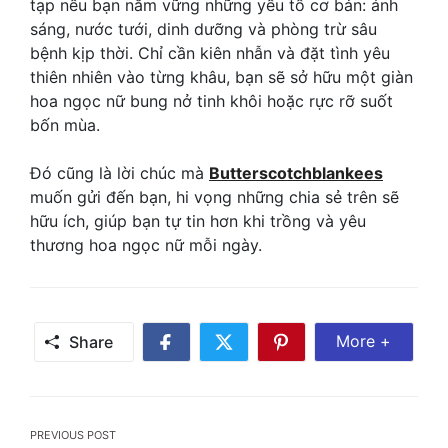
tạp nếu bạn nắm vững những yếu tố cơ bản: ánh
sáng, nước tưới, dinh dưỡng và phòng trừ sâu
bệnh kịp thời. Chỉ cần kiên nhẫn và đặt tình yêu
thiên nhiên vào từng khâu, bạn sẽ sở hữu một giàn
hoa ngọc nữ bung nở tinh khôi hoặc rực rỡ suốt
bốn mùa.
Đó cũng là lời chúc mà
Butterscotchblankees
muốn gửi đến bạn, hi vọng những chia sẻ trên sẽ
hữu ích, giúp bạn tự tin hơn khi trồng và yêu
thương hoa ngọc nữ mỗi ngày.
Share Mor
More +
Share
Share
Share
Share
on
on
on
Facebook
Twitter
Pinterest
Post
PREVIOUS POST