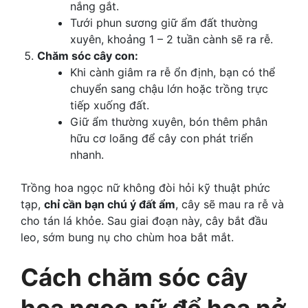
nắng gắt.
Tưới phun sương giữ ẩm đất thường
xuyên, khoảng 1 – 2 tuần cành sẽ ra rễ.
Chăm sóc cây con:
Khi cành giâm ra rễ ổn định, bạn có thể
chuyển sang chậu lớn hoặc trồng trực
tiếp xuống đất.
Giữ ẩm thường xuyên, bón thêm phân
hữu cơ loãng để cây con phát triển
nhanh.
Trồng hoa ngọc nữ không đòi hỏi kỹ thuật phức
tạp,
chỉ cần bạn chú ý đất ẩm
, cây sẽ mau ra rễ và
cho tán lá khỏe. Sau giai đoạn này, cây bắt đầu
leo, sớm bung nụ cho chùm hoa bắt mắt.
Cách chăm sóc cây
hoa ngọc nữ để hoa nở