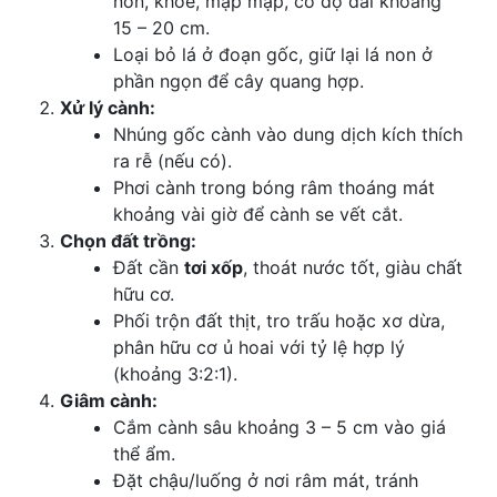
non, khỏe, mập mạp, có độ dài khoảng
15 – 20 cm.
Loại bỏ lá ở đoạn gốc, giữ lại lá non ở
phần ngọn để cây quang hợp.
Xử lý cành:
Nhúng gốc cành vào dung dịch kích thích
ra rễ (nếu có).
Phơi cành trong bóng râm thoáng mát
khoảng vài giờ để cành se vết cắt.
Chọn đất trồng:
Đất cần
tơi xốp
, thoát nước tốt, giàu chất
hữu cơ.
Phối trộn đất thịt, tro trấu hoặc xơ dừa,
phân hữu cơ ủ hoai với tỷ lệ hợp lý
(khoảng 3:2:1).
Giâm cành:
Cắm cành sâu khoảng 3 – 5 cm vào giá
thể ẩm.
Đặt chậu/luống ở nơi râm mát, tránh