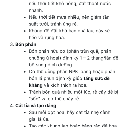
nếu thời tiết khô nóng, đất thoát nước
nhanh.
Nếu thời tiết mưa nhiều, nên giảm tần
suất tưới, tránh úng rễ.
Không để đất khô hạn quá lâu, cây sẽ
héo và rụng hoa.
Bón phân
Bón phân hữu cơ (phân trùn quế, phân
chuồng ủ hoai) định kỳ 1 – 2 tháng/lần để
bổ sung dinh dưỡng.
Có thể dùng phân NPK loãng hoặc phân
bón lá phun định kỳ giúp
tăng sức đề
kháng
và kích thích ra hoa.
Tránh bón quá nhiều một lúc, rễ cây dễ bị
“sốc” và có thể cháy rễ.
Cắt tỉa và tạo dáng
Sau mỗi đợt hoa, hãy cắt tỉa nhẹ cành
già, lá úa.
Tạo các khung leo hoặc hàng rào để hoa