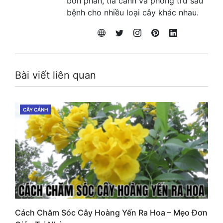
bón phân, tỉa cành và phòng trừ sâu
bệnh cho nhiều loại cây khác nhau.
Bài viết liên quan
CÂY CẢNH
CATEGORIES
Cách Chăm Sóc Cây Hoàng Yến Ra Hoa – Mẹo Đơn